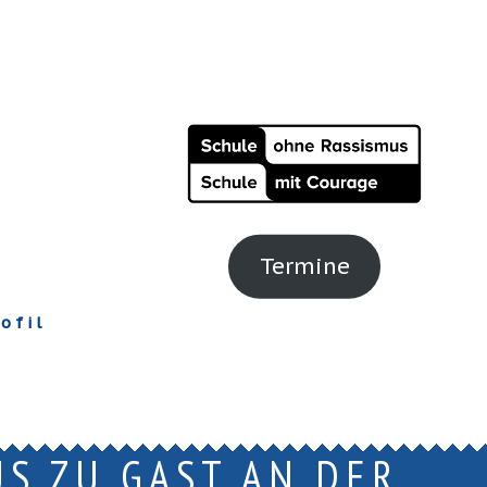
Termine
ofil
S ZU GAST AN DER