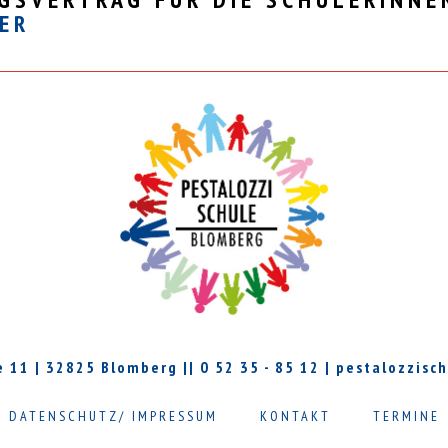
ER
 11 | 32825 Blomberg || 0 52 35 - 85 12 | pestalozzisc
DATENSCHUTZ/ IMPRESSUM
KONTAKT
TERMINE